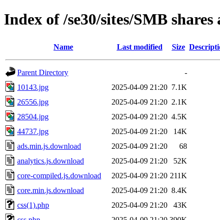
Index of /se30/sites/SMB shares
Name
Last modified
Size
Descript
Parent Directory
-
10143.jpg
2025-04-09 21:20
7.1K
26556.jpg
2025-04-09 21:20
2.1K
28504.jpg
2025-04-09 21:20
4.5K
44737.jpg
2025-04-09 21:20
14K
ads.min.js.download
2025-04-09 21:20
68
analytics.js.download
2025-04-09 21:20
52K
core-compiled.js.download
2025-04-09 21:20
211K
core.min.js.download
2025-04-09 21:20
8.4K
css(1).php
2025-04-09 21:20
43K
css.php
2025-04-09 21:20
390K